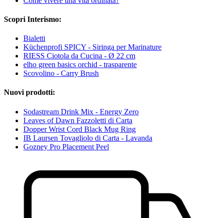
Come vivere una vita ordinata?
Scopri Interismo:
Bialetti
Küchenprofi SPICY - Siringa per Marinature
RIESS Ciotola da Cucina - Ø 22 cm
elho green basics orchid - trasparente
Scovolino - Carry Brush
Nuovi prodotti:
Sodastream Drink Mix - Energy Zero
Leaves of Dawn Fazzoletti di Carta
Dopper Wrist Cord Black Mug Ring
IB Laursen Tovagliolo di Carta - Lavanda
Gozney Pro Placement Peel