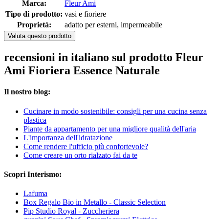
Marca:
Fleur Ami
Tipo di prodotto:
vasi e fioriere
Proprietà:
adatto per esterni, impermeabile
Valuta questo prodotto
recensioni in italiano sul prodotto Fleur
Ami Fioriera Essence Naturale
Il nostro blog:
Cucinare in modo sostenibile: consigli per una cucina senza
plastica
Piante da appartamento per una migliore qualità dell'aria
L'importanza dell'idratazione
Come rendere l'ufficio più confortevole?
Come creare un orto rialzato fai da te
Scopri Interismo:
Lafuma
Box Regalo Bio in Metallo - Classic Selection
Pip Studio Royal - Zuccheriera