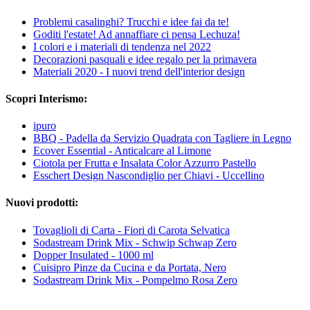
Problemi casalinghi? Trucchi e idee fai da te!
Goditi l'estate! Ad annaffiare ci pensa Lechuza!
I colori e i materiali di tendenza nel 2022
Decorazioni pasquali e idee regalo per la primavera
Materiali 2020 - I nuovi trend dell'interior design
Scopri Interismo:
ipuro
BBQ - Padella da Servizio Quadrata con Tagliere in Legno
Ecover Essential - Anticalcare al Limone
Ciotola per Frutta e Insalata Color Azzurro Pastello
Esschert Design Nascondiglio per Chiavi - Uccellino
Nuovi prodotti:
Tovaglioli di Carta - Fiori di Carota Selvatica
Sodastream Drink Mix - Schwip Schwap Zero
Dopper Insulated - 1000 ml
Cuisipro Pinze da Cucina e da Portata, Nero
Sodastream Drink Mix - Pompelmo Rosa Zero