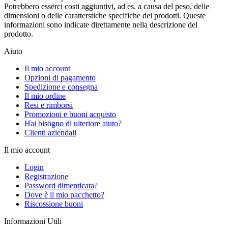
Potrebbero esserci costi aggiuntivi, ad es. a causa del peso, delle
dimensioni o delle caratterstiche specifiche dei prodotti. Queste
informazioni sono indicate direttamente nella descrizione del
prodotto.
Aiuto
Il mio account
Opzioni di pagamento
Spedizione e consegna
Il mio ordine
Resi e rimborsi
Promozioni e buoni acquisto
Hai bisogno di ulteriore aiuto?
Clienti aziendali
Il mio account
Login
Registrazione
Password dimenticata?
Dove è il mio pacchetto?
Riscossione buoni
Informazioni Utili