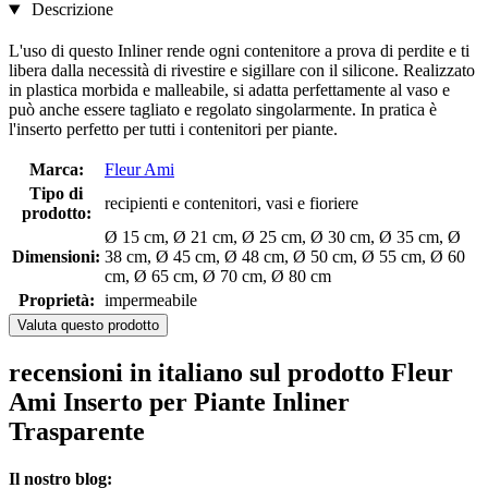
Descrizione
L'uso di questo Inliner rende ogni contenitore a prova di perdite e ti
libera dalla necessità di rivestire e sigillare con il silicone. Realizzato
in plastica morbida e malleabile, si adatta perfettamente al vaso e
può anche essere tagliato e regolato singolarmente. In pratica è
l'inserto perfetto per tutti i contenitori per piante.
Marca:
Fleur Ami
Tipo di
recipienti e contenitori, vasi e fioriere
prodotto:
Ø 15 cm, Ø 21 cm, Ø 25 cm, Ø 30 cm, Ø 35 cm, Ø
Dimensioni:
38 cm, Ø 45 cm, Ø 48 cm, Ø 50 cm, Ø 55 cm, Ø 60
cm, Ø 65 cm, Ø 70 cm, Ø 80 cm
Proprietà:
impermeabile
Valuta questo prodotto
recensioni in italiano sul prodotto Fleur
Ami Inserto per Piante Inliner
Trasparente
Il nostro blog: