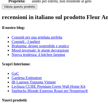
Proprietà:
adatto per esterni, non resistente al gelo
Valuta questo prodotto
recensioni in italiano sul prodotto Fleur 
Il nostro blog:
Consigli per una grigliata perfetta
Consigli - I taglieri
Brabantia: design sostenibile e pratico
Mood invernale: le giuste decorazioni
Nuova tendenza: il kitchen farming
Scopri Interismo:
GuC
Gardena Estirpatore
IB Laursen Trapunta Vintage
Lechuza CUBE Premium Green Wall Home Kit
Starbucks Blonde Espresso Roast per Nespresso®
Nuovi prodotti: