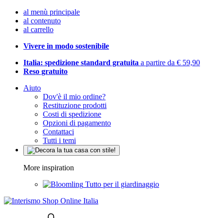
al menù principale
al contenuto
al carrello
Vivere in modo sostenibile
Italia: spedizione standard gratuita
a partire da € 59,90
Reso gratuito
Aiuto
Dov'è il mio ordine?
Restituzione prodotti
Costi di spedizione
Opzioni di pagamento
Contattaci
Tutti i temi
More inspiration
Tutto per il giardinaggio