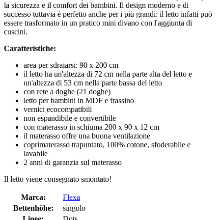
la sicurezza e il comfort dei bambini. Il design moderno e di
successo tuttavia è perfetto anche per i più grandi: il letto infatti può
essere trasformato in un pratico mini divano con l'aggiunta di
cuscini.
Caratteristiche:
area per sdraiarsi: 90 x 200 cm
il letto ha un'altezza di 72 cm nella parte alta del letto e
un'altezza di 53 cm nella parte bassa del letto
con rete a doghe (21 doghe)
letto per bambini in MDF e frassino
vernici ecocompatibili
non espandibile e convertibile
con materasso in schiuma 200 x 90 x 12 cm
il materasso offre una buona ventilazione
coprimaterasso trapuntato, 100% cotone, sfoderabile e
lavabile
2 anni di garanzia sul materasso
Il letto viene consegnato smontato!
Marca:
Flexa
Bettenhöhe:
singolo
Linee:
Dots