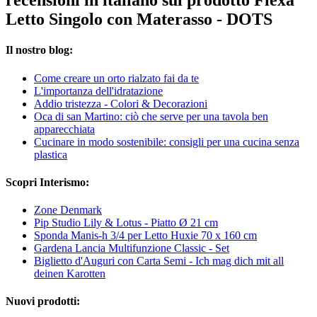
recensioni in italiano sul prodotto Flexa
Letto Singolo con Materasso - DOTS
Il nostro blog:
Come creare un orto rialzato fai da te
L'importanza dell'idratazione
Addio tristezza - Colori & Decorazioni
Oca di san Martino: ciò che serve per una tavola ben
apparecchiata
Cucinare in modo sostenibile: consigli per una cucina senza
plastica
Scopri Interismo:
Zone Denmark
Pip Studio Lily & Lotus - Piatto Ø 21 cm
Sponda Manis-h 3/4 per Letto Huxie 70 x 160 cm
Gardena Lancia Multifunzione Classic - Set
Biglietto d'Auguri con Carta Semi - Ich mag dich mit all
deinen Karotten
Nuovi prodotti: