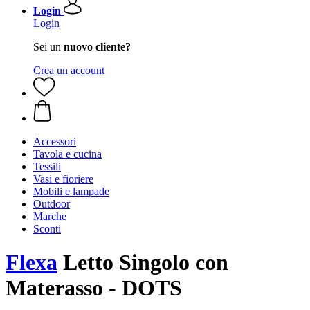
Login
Login
Sei un
nuovo cliente?
Crea un account
Accessori
Tavola e cucina
Tessili
Vasi e fioriere
Mobili e lampade
Outdoor
Marche
Sconti
Flexa
Letto Singolo con
Materasso - DOTS