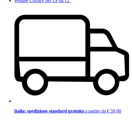
Winkee Cornice per LP da 12"
Italia: spedizione standard gratuita
a partire da € 59,90