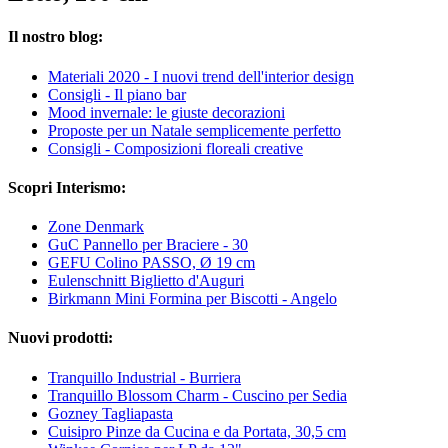
Il nostro blog:
Materiali 2020 - I nuovi trend dell'interior design
Consigli - Il piano bar
Mood invernale: le giuste decorazioni
Proposte per un Natale semplicemente perfetto
Consigli - Composizioni floreali creative
Scopri Interismo:
Zone Denmark
GuC Pannello per Braciere - 30
GEFU Colino PASSO, Ø 19 cm
Eulenschnitt Biglietto d'Auguri
Birkmann Mini Formina per Biscotti - Angelo
Nuovi prodotti:
Tranquillo Industrial - Burriera
Tranquillo Blossom Charm - Cuscino per Sedia
Gozney Tagliapasta
Cuisipro Pinze da Cucina e da Portata, 30,5 cm