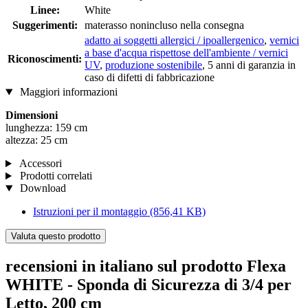
Linee:
White
Suggerimenti:
materasso nonincluso nella consegna
adatto ai soggetti allergici / ipoallergenico
,
vernici
a base d'acqua rispettose dell'ambiente / vernici
Riconoscimenti:
UV
,
produzione sostenibile
, 5 anni di garanzia in
caso di difetti di fabbricazione
Maggiori informazioni
Dimensioni
lunghezza: 159 cm
altezza: 25 cm
Accessori
Prodotti correlati
Download
Istruzioni per il montaggio
(856,41 KB)
Valuta questo prodotto
recensioni in italiano sul prodotto Flexa
WHITE - Sponda di Sicurezza di 3/4 per
Letto, 200 cm