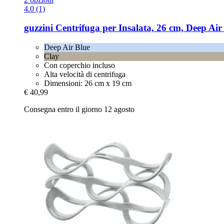
4.0 (1)
guzzini
Centrifuga per Insalata, 26 cm, Deep Air
Deep Air Blue
Clay
Con coperchio incluso
Alta velocità di centrifuga
Dimensioni: 26 cm x 19 cm
€ 40,99
Consegna entro il giorno 12 agosto