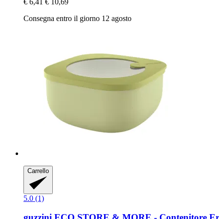
€ 6,41
€ 10,69
Consegna entro il giorno 12 agosto
Carrello
5.0 (1)
guzzini
ECO STORE & MORE -​ Contenitore Erme