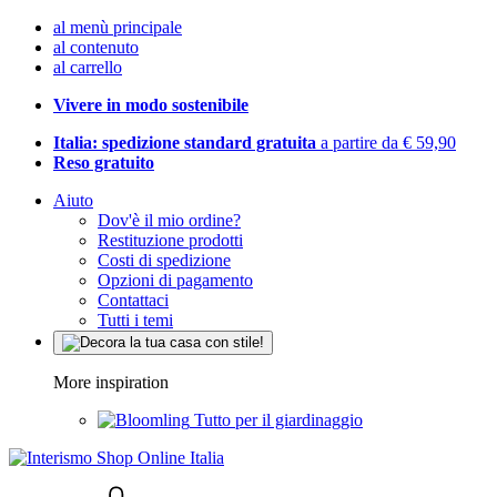
al menù principale
al contenuto
al carrello
Vivere in modo sostenibile
Italia: spedizione standard gratuita
a partire da € 59,90
Reso gratuito
Aiuto
Dov'è il mio ordine?
Restituzione prodotti
Costi di spedizione
Opzioni di pagamento
Contattaci
Tutti i temi
More inspiration
Tutto per il giardinaggio