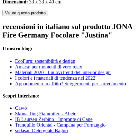
Dimensioni:
33 x 33 x 40 cm.
Valuta questo prodotto
recensioni in italiano sul prodotto JONA
Fire Germany Focolare "Justina"
Il nostro blog:
EcoFurn: sostenibilità e design
Amaca: per momenti di vero relax
Materiali 2020 - I nuovi trend dell'interior design
I colori e i materiali di tendenza nel 2022
Appartamento in affitto? Suggerimenti per l'arredamento
Scopri Interismo:
Cawö
Sköna Ting Fiammiferi - Abete
IB Laursen Zerbino - Impronte di Cane
Tranquillo Oriental - Campana per Formaggio
sodasan Detergente Bagno