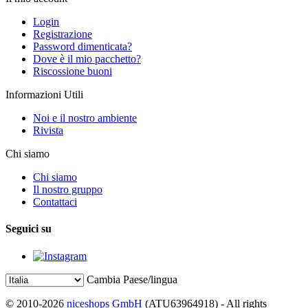
Login
Registrazione
Password dimenticata?
Dove è il mio pacchetto?
Riscossione buoni
Informazioni Utili
Noi e il nostro ambiente
Rivista
Chi siamo
Chi siamo
Il nostro gruppo
Contattaci
Seguici su
Cambia Paese/lingua
© 2010-2026
niceshops GmbH
(ATU63964918) - All rights