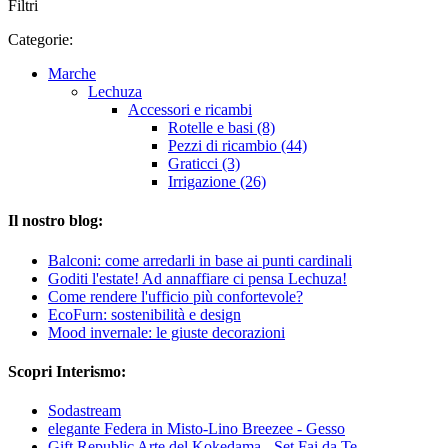
Filtri
Categorie:
Marche
Lechuza
Accessori e ricambi
Rotelle e basi (8)
Pezzi di ricambio (44)
Graticci (3)
Irrigazione (26)
Il nostro blog:
Balconi: come arredarli in base ai punti cardinali
Goditi l'estate! Ad annaffiare ci pensa Lechuza!
Come rendere l'ufficio più confortevole?
EcoFurn: sostenibilità e design
Mood invernale: le giuste decorazioni
Scopri Interismo:
Sodastream
elegante Federa in Misto-Lino Breezee - Gesso
Gift Republic Arte del Kokedama - Set Fai da Te