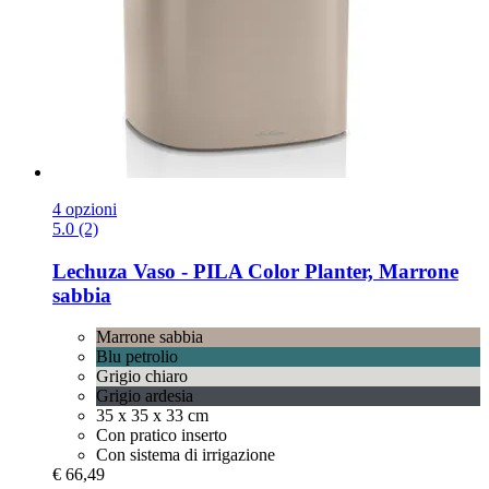
4 opzioni
5.0 (2)
Lechuza
Vaso -​ PILA Color Planter, Marrone
sabbia
Marrone sabbia
Blu petrolio
Grigio chiaro
Grigio ardesia
35 x 35 x 33 cm
Con pratico inserto
Con sistema di irrigazione
€ 66,49