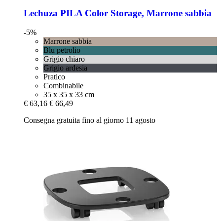
Lechuza
PILA Color Storage, Marrone sabbia
-5%
Marrone sabbia
Blu petrolio
Grigio chiaro
Grigio ardesia
Pratico
Combinabile
35 x 35 x 33 cm
€ 63,16
€ 66,49
Consegna gratuita fino al giorno 11 agosto