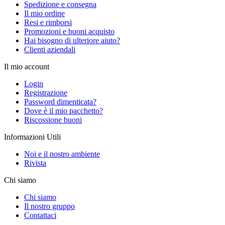
Spedizione e consegna
Il mio ordine
Resi e rimborsi
Promozioni e buoni acquisto
Hai bisogno di ulteriore aiuto?
Clienti aziendali
Il mio account
Login
Registrazione
Password dimenticata?
Dove è il mio pacchetto?
Riscossione buoni
Informazioni Utili
Noi e il nostro ambiente
Rivista
Chi siamo
Chi siamo
Il nostro gruppo
Contattaci