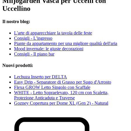
Miljögården Vasca per Uccelli con
Uccellino
Il nostro blog:
L'arte di apparecchiare la tavola delle feste
Consigli - L'ingresso
Piante da appartamento per una migliore qualità dell'aria
Mood invernale: le giuste decorazioni
Consigli - Il piano bar
Nuovi prodotti:
Lechuza Inserto per DELTA
Easy Drip - Separatore di Grasso per Sugo d'Arrosto
Flexa GROW Letto Singolo con Scaffale
WHITE - Letto Sopraelevato, 120 cm con Scaletta,
Protezione Anticaduta e Traverse
Gozney Copertura per Dome XL (Gen 2) - Natural