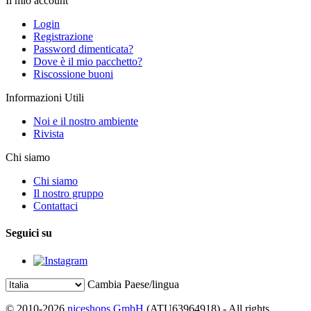
Il mio account
Login
Registrazione
Password dimenticata?
Dove è il mio pacchetto?
Riscossione buoni
Informazioni Utili
Noi e il nostro ambiente
Rivista
Chi siamo
Chi siamo
Il nostro gruppo
Contattaci
Seguici su
Cambia Paese/lingua
© 2010-2026
niceshops GmbH
(ATU63964918) - All rights