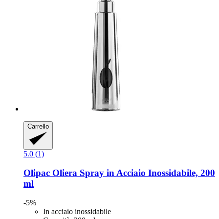
Carrello
5.0 (1)
Olipac
Oliera Spray in Acciaio Inossidabile, 200
ml
-5%
In acciaio inossidabile