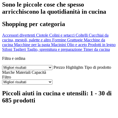
Sono le piccole cose che spesso
arricchiscono la quotidianità in cucina
Shopping per categoria
Accessori divertenti
Ciotole
Colini e setacci
Coltelli
Cucchiai da
cucina, mestoli, palette e altro
Formine
Grattugie
Macchine da
cucina
Macchine per la pasta
Macinini
Olio e aceto
Prodotti in legno
Sifoni
Taglieri
Taglio, spremitura e preparazione
Timer da cucina
Filtra e ordina
Prezzo
Highlights
Tipo di prodotto
Marche
Materiali
Capacità
Filtro
Piccoli aiuti in cucina e utensili: 1 - 30 di
685 prodotti