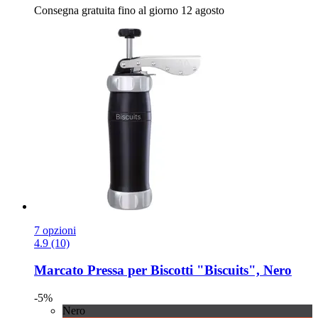
Consegna gratuita fino al giorno 12 agosto
7 opzioni
4.9 (10)
Marcato
Pressa per Biscotti "Biscuits", Nero
-5%
Nero