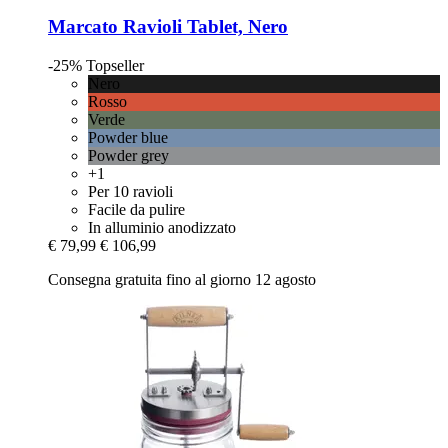
Marcato
Ravioli Tablet, Nero
-25%
Topseller
Nero
Rosso
Verde
Powder blue
Powder grey
+1
Per 10 ravioli
Facile da pulire
In alluminio anodizzato
€ 79,99
€ 106,99
Consegna gratuita fino al giorno 12 agosto