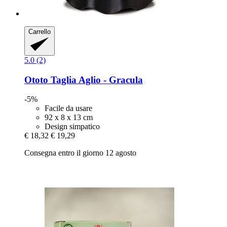
Carrello
5.0 (2)
Ototo
Taglia Aglio -​ Gracula
-5%
Facile da usare
92 x 8 x 13 cm
Design simpatico
€ 18,32
€ 19,29
Consegna entro il giorno 12 agosto