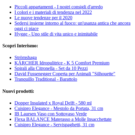
Piccoli appartamenti - I nostri consigli d'arredo
I colori e i materiali di tendenza nel 2022
Le nuove tendenze per il 2020
Sedersi insieme intorno al fuoco: un'usanza antica che ancora
oggi ci piace
Hygge - Uno stile di vita unico e inimitabile
Scopri Interismo:
Strömshaga
KÄRCHER Idropulitrice - K 5 Comfort Premium
Spirali alla Citronella - Set da 10 Pezzi
David Fussenegger Coperta per Animali "Silhouette"
Tranquillo Traditional - Barattolo
Nuovi prodotti:
Dopper Insulated x Royal Delft - 580 ml
Cuisipro Elegance - Mestolo da Portata, 31 cm
IB Laursen Vaso con Sottovaso Verde
Flexa BALANCE Materasso a Molle Insacchettate
Cuisipro Elegance - Servispaghetti, 31 cm