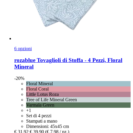
6 opzioni
rozablue
Tovaglioli di Stoffa -​ 4 Pezzi, Floral
Mineral
-20%
Floral Mineral
Floral Coral
Little Lotus Roza
Tree of Life Mineral Green
Varmala Green
+1
Set di 4 pezzi
Stampati a mano
Dimensioni: 45x45 cm
€ 31,92
€ 39,90
(€ 7,98 / pz.)