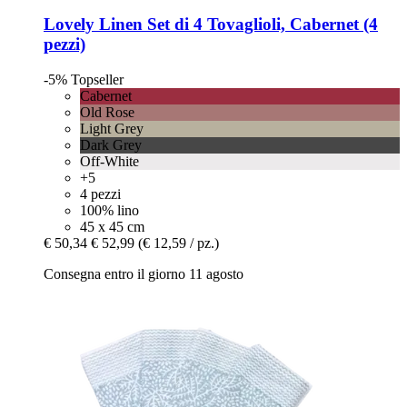
Lovely Linen
Set di 4 Tovaglioli, Cabernet (4
pezzi)
-5%
Topseller
Cabernet
Old Rose
Light Grey
Dark Grey
Off-White
+5
4 pezzi
100% lino
45 x 45 cm
€ 50,34
€ 52,99
(€ 12,59 / pz.)
Consegna entro il giorno 11 agosto