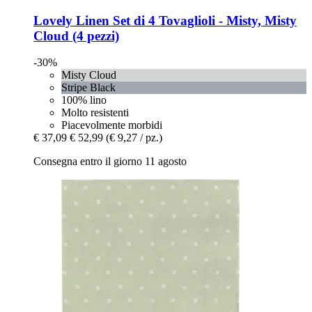
Lovely Linen
Set di 4 Tovaglioli -​ Misty, Misty
Cloud (4 pezzi)
-30%
Misty Cloud
Stripe Black
100% lino
Molto resistenti
Piacevolmente morbidi
€ 37,09
€ 52,99
(€ 9,27 / pz.)
Consegna entro il giorno 11 agosto