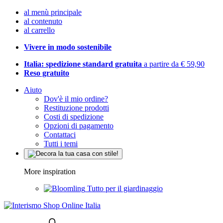
al menù principale
al contenuto
al carrello
Vivere in modo sostenibile
Italia: spedizione standard gratuita
a partire da € 59,90
Reso gratuito
Aiuto
Dov'è il mio ordine?
Restituzione prodotti
Costi di spedizione
Opzioni di pagamento
Contattaci
Tutti i temi
More inspiration
Tutto per il giardinaggio