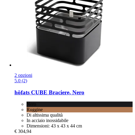
2 opzioni
5.0 (2)
höfats
CUBE Braciere, Nero
Nero
Ruggine
Di altissima qualità
In acciaio inossidabile
Dimensioni: 43 x 43 x 44 cm
€ 304,94