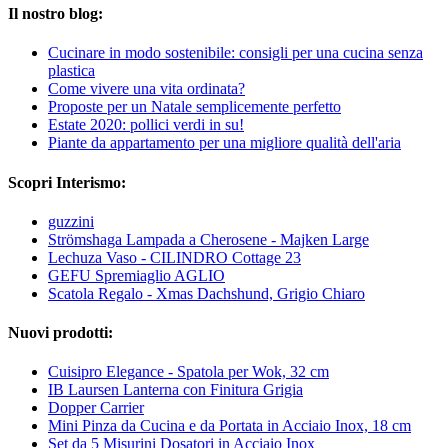
Il nostro blog:
Cucinare in modo sostenibile: consigli per una cucina senza
plastica
Come vivere una vita ordinata?
Proposte per un Natale semplicemente perfetto
Estate 2020: pollici verdi in su!
Piante da appartamento per una migliore qualità dell'aria
Scopri Interismo:
guzzini
Strömshaga Lampada a Cherosene - Majken Large
Lechuza Vaso - CILINDRO Cottage 23
GEFU Spremiaglio AGLIO
Scatola Regalo - Xmas Dachshund, Grigio Chiaro
Nuovi prodotti:
Cuisipro Elegance - Spatola per Wok, 32 cm
IB Laursen Lanterna con Finitura Grigia
Dopper Carrier
Mini Pinza da Cucina e da Portata in Acciaio Inox, 18 cm
Set da 5 Misurini Dosatori in Acciaio Inox