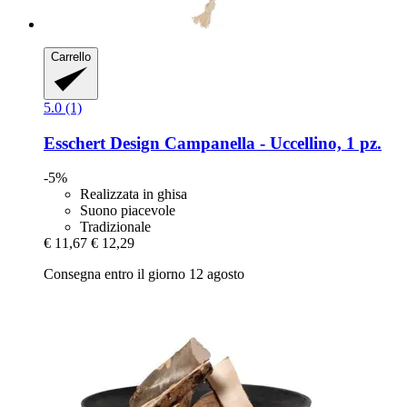
Carrello
5.0 (1)
Esschert Design
Campanella -​ Uccellino, 1 pz.
-5%
Realizzata in ghisa
Suono piacevole
Tradizionale
€ 11,67
€ 12,29
Consegna entro il giorno 12 agosto