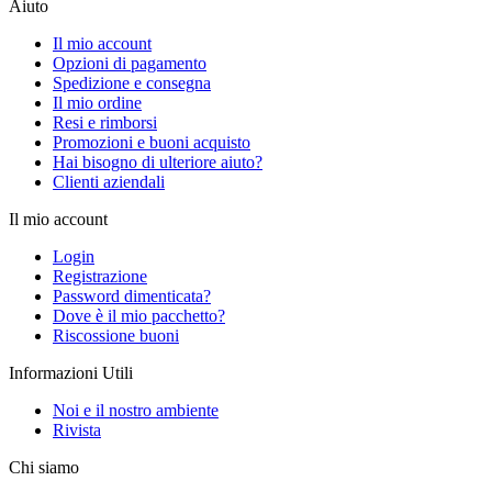
Aiuto
Il mio account
Opzioni di pagamento
Spedizione e consegna
Il mio ordine
Resi e rimborsi
Promozioni e buoni acquisto
Hai bisogno di ulteriore aiuto?
Clienti aziendali
Il mio account
Login
Registrazione
Password dimenticata?
Dove è il mio pacchetto?
Riscossione buoni
Informazioni Utili
Noi e il nostro ambiente
Rivista
Chi siamo