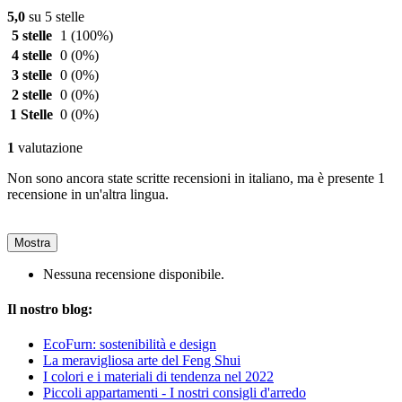
5,0
su 5 stelle
5 stelle
1
(100%)
4 stelle
0
(0%)
3 stelle
0
(0%)
2 stelle
0
(0%)
1 Stelle
0
(0%)
1
valutazione
Non sono ancora state scritte recensioni in italiano, ma è presente 1
recensione in un'altra lingua.
Mostra
Nessuna recensione disponibile.
Il nostro blog:
EcoFurn: sostenibilità e design
La meravigliosa arte del Feng Shui
I colori e i materiali di tendenza nel 2022
Piccoli appartamenti - I nostri consigli d'arredo