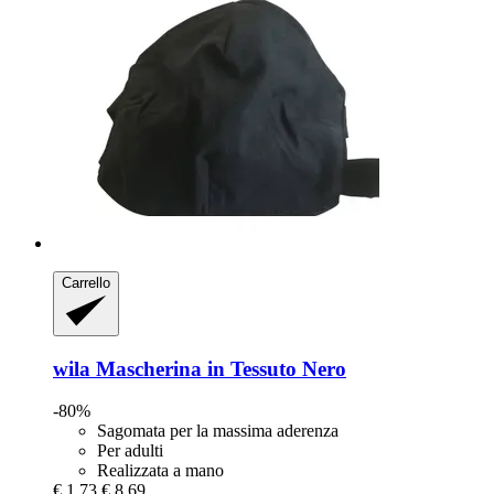
Carrello
wila
Mascherina in Tessuto Nero
-80%
Sagomata per la massima aderenza
Per adulti
Realizzata a mano
€ 1,73
€ 8,69