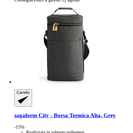
Carrello
sagaform
City -​ Borsa Termica Alta, Grey
-15%
Realizzata in robusto poliestere