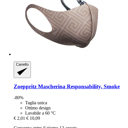
Carrello
Zoeppritz
Mascherina Responsability, Smoke
-80%
Taglia unica
Ottimo design
Lavabile a 60 °C
€ 2,01
€ 10,09
Consegna entro il giorno 12 agosto