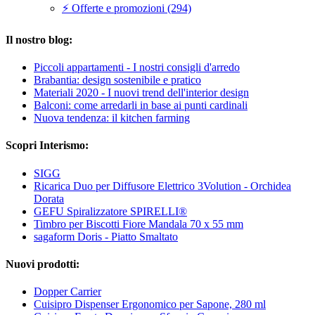
⚡ Offerte e promozioni (294)
Il nostro blog:
Piccoli appartamenti - I nostri consigli d'arredo
Brabantia: design sostenibile e pratico
Materiali 2020 - I nuovi trend dell'interior design
Balconi: come arredarli in base ai punti cardinali
Nuova tendenza: il kitchen farming
Scopri Interismo:
SIGG
Ricarica Duo per Diffusore Elettrico 3Volution - Orchidea
Dorata
GEFU Spiralizzatore SPIRELLI®
Timbro per Biscotti Fiore Mandala 70 x 55 mm
sagaform Doris - Piatto Smaltato
Nuovi prodotti:
Dopper Carrier
Cuisipro Dispenser Ergonomico per Sapone, 280 ml