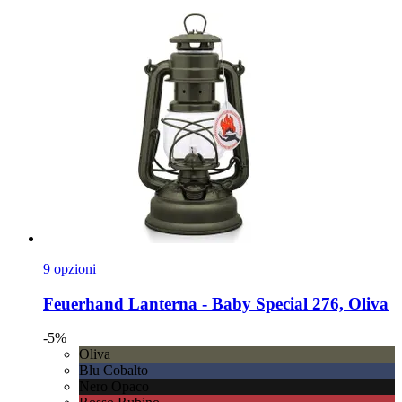
9 opzioni
Feuerhand
Lanterna -​ Baby Special 276, Oliva
-5%
Oliva
Blu Cobalto
Nero Opaco