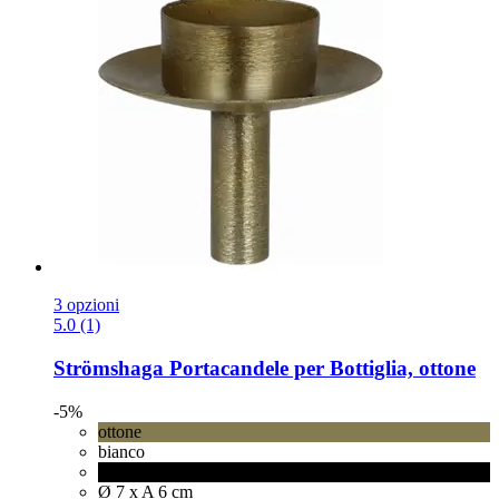
3 opzioni
5.0 (1)
Strömshaga
Portacandele per Bottiglia, ottone
-5%
ottone
bianco
nero
Ø 7 x A 6 cm