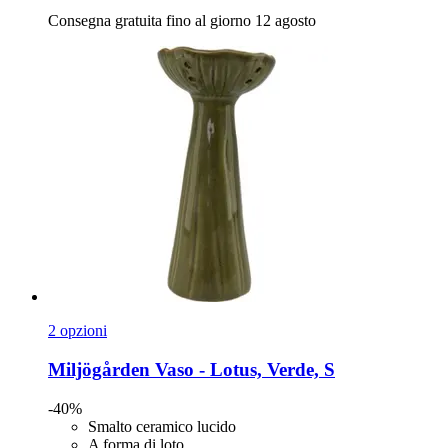
Consegna gratuita fino al giorno 12 agosto
2 opzioni
Miljögården
Vaso -​ Lotus, Verde, S
-40%
Smalto ceramico lucido
A forma di loto