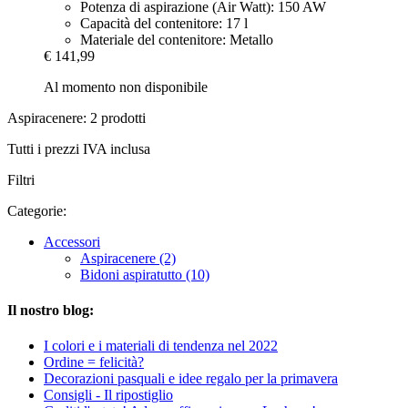
Potenza di aspirazione (Air Watt): 150 AW
Capacità del contenitore: 17 l
Materiale del contenitore: Metallo
€ 141,99
Al momento non disponibile
Aspiracenere: 2 prodotti
Tutti i prezzi IVA inclusa
Filtri
Categorie:
Accessori
Aspiracenere (2)
Bidoni aspiratutto (10)
Il nostro blog:
I colori e i materiali di tendenza nel 2022
Ordine = felicità?
Decorazioni pasquali e idee regalo per la primavera
Consigli - Il ripostiglio