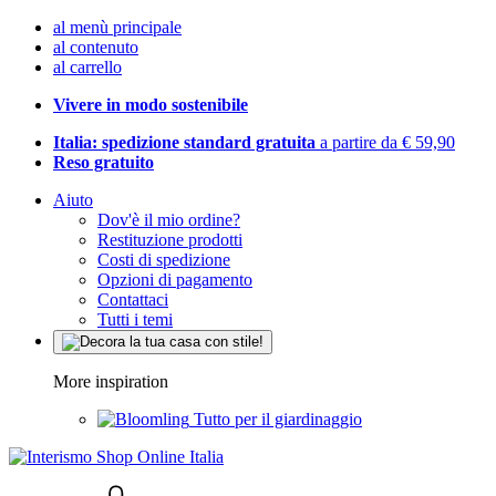
al menù principale
al contenuto
al carrello
Vivere in modo sostenibile
Italia: spedizione standard gratuita
a partire da € 59,90
Reso gratuito
Aiuto
Dov'è il mio ordine?
Restituzione prodotti
Costi di spedizione
Opzioni di pagamento
Contattaci
Tutti i temi
More inspiration
Tutto per il giardinaggio