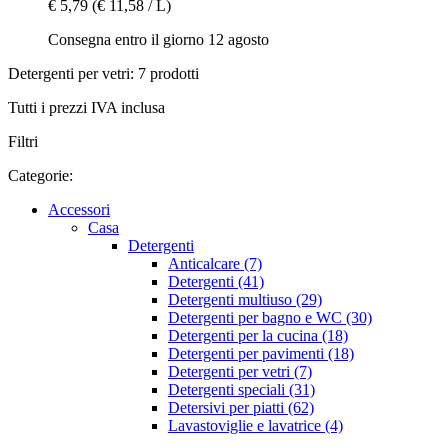
€ 5,79
(€ 11,58 / L)
Consegna entro il giorno 12 agosto
Detergenti per vetri: 7 prodotti
Tutti i prezzi IVA inclusa
Filtri
Categorie:
Accessori
Casa
Detergenti
Anticalcare (7)
Detergenti (41)
Detergenti multiuso (29)
Detergenti per bagno e WC (30)
Detergenti per la cucina (18)
Detergenti per pavimenti (18)
Detergenti per vetri (7)
Detergenti speciali (31)
Detersivi per piatti (62)
Lavastoviglie e lavatrice (4)