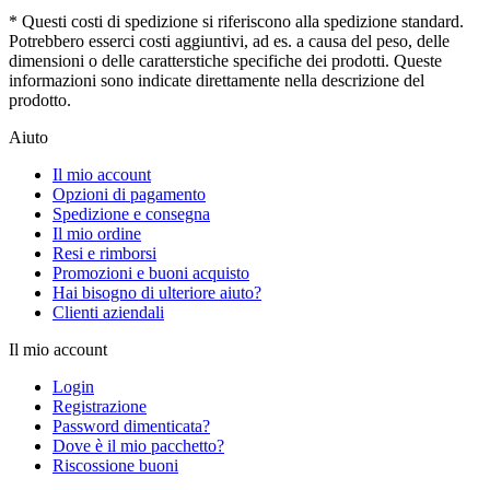
* Questi costi di spedizione si riferiscono alla spedizione standard.
Potrebbero esserci costi aggiuntivi, ad es. a causa del peso, delle
dimensioni o delle caratterstiche specifiche dei prodotti. Queste
informazioni sono indicate direttamente nella descrizione del
prodotto.
Aiuto
Il mio account
Opzioni di pagamento
Spedizione e consegna
Il mio ordine
Resi e rimborsi
Promozioni e buoni acquisto
Hai bisogno di ulteriore aiuto?
Clienti aziendali
Il mio account
Login
Registrazione
Password dimenticata?
Dove è il mio pacchetto?
Riscossione buoni