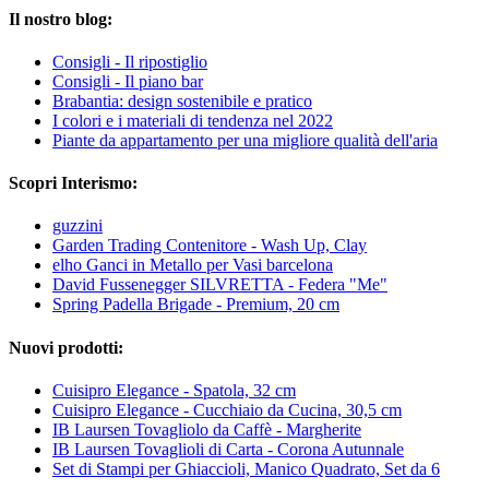
Il nostro blog:
Consigli - Il ripostiglio
Consigli - Il piano bar
Brabantia: design sostenibile e pratico
I colori e i materiali di tendenza nel 2022
Piante da appartamento per una migliore qualità dell'aria
Scopri Interismo:
guzzini
Garden Trading Contenitore - Wash Up, Clay
elho Ganci in Metallo per Vasi barcelona
David Fussenegger SILVRETTA - Federa "Me"
Spring Padella Brigade - Premium, 20 cm
Nuovi prodotti:
Cuisipro Elegance - Spatola, 32 cm
Cuisipro Elegance - Cucchiaio da Cucina, 30,5 cm
IB Laursen Tovagliolo da Caffè - Margherite
IB Laursen Tovaglioli di Carta - Corona Autunnale
Set di Stampi per Ghiaccioli, Manico Quadrato, Set da 6