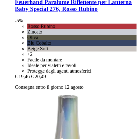
Feuerhand
Paralume Riflettente per Lanterna
Baby Special 276, Rosso Rubino
-5%
Rosso Rubino
Zincato
Oliva
Blu Cobalto
Beige Soft
+2
Facile da montare
Ideale per vialetti e tavoli
Protegge dagli agenti atmosferici
€ 19,46
€ 20,49
Consegna entro il giorno 12 agosto