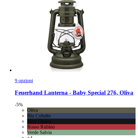
9 opzioni
Feuerhand
Lanterna -​ Baby Special 276, Oliva
-5%
Oliva
Blu Cobalto
Nero Opaco
Rosso Rubino
Verde Salvia
+4