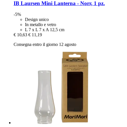
IB Laursen
Mini Lanterna -​ Norr, 1 pz.
-5%
Design unico
In metallo e vetro
L 7 x L 7 x A 12,5 cm
€ 10,63
€ 11,19
Consegna entro il giorno 12 agosto