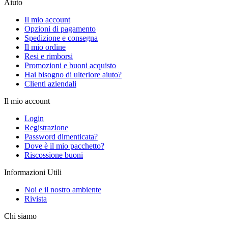
Aiuto
Il mio account
Opzioni di pagamento
Spedizione e consegna
Il mio ordine
Resi e rimborsi
Promozioni e buoni acquisto
Hai bisogno di ulteriore aiuto?
Clienti aziendali
Il mio account
Login
Registrazione
Password dimenticata?
Dove è il mio pacchetto?
Riscossione buoni
Informazioni Utili
Noi e il nostro ambiente
Rivista
Chi siamo