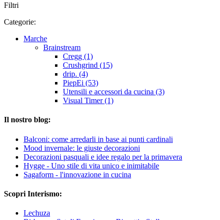
Filtri
Categorie:
Marche
Brainstream
Cregg (1)
Crushgrind (15)
drip. (4)
PiepEi (53)
Utensili e accessori da cucina (3)
Visual Timer (1)
Il nostro blog:
Balconi: come arredarli in base ai punti cardinali
Mood invernale: le giuste decorazioni
Decorazioni pasquali e idee regalo per la primavera
Hygge - Uno stile di vita unico e inimitabile
Sagaform - l'innovazione in cucina
Scopri Interismo:
Lechuza