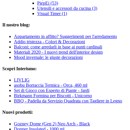
PiepEi (53)
Utensili e accessori da cucina (3)
Visual Timer (1)
Il nostro blog:
Appartamento in affitto? Suggerimenti per l'arredamento
Addio tristezza - Colori & Decorazioni
Balconi: come arredarli in base ai punti cardinali
Materiali 2020 - I nuovi trend dell'interior design
Mood invernale: le giuste decorazioni
Scopri Interismo:
LIVLIG
asobu Borraccia Termica - Orca, 460 ml
Set di Gioco con Esperto di Piante - Jardi
Birkmann Formina per Biscotti - Unicorno
BBQ - Padella da Servizio Quadrata con Tagliere in Legno
Nuovi prodotti:
Gozney Dome (Gen 2) Neo Arch - Black
Dopper Insulated - 1000 ml