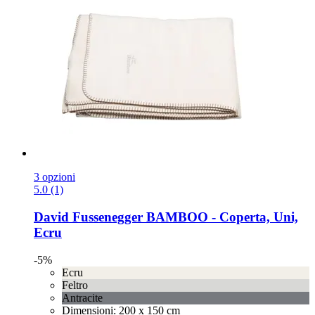
3 opzioni
5.0 (1)
David Fussenegger
BAMBOO -​ Coperta, Uni,
Ecru
-5%
Ecru
Feltro
Antracite
Dimensioni: 200 x 150 cm