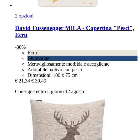
2 opzioni
David Fussenegger
MILA -​ Copertina "Pesci",
Ecru
-30%
Ecru
Blu marine
Meravigliosamente morbida e accogliente
Adorabile motivo con pesci
Dimensioni: 100 x 75 cm
€ 21,34
€ 30,49
Consegna entro il giorno 12 agosto