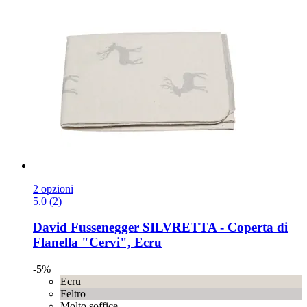
2 opzioni
5.0 (2)
David Fussenegger
SILVRETTA -​ Coperta di
Flanella "Cervi", Ecru
-5%
Ecru
Feltro
Molto soffice