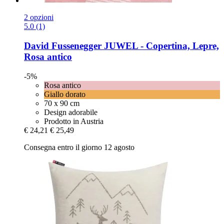
2 opzioni
5.0 (1)
David Fussenegger
JUWEL -​ Copertina, Lepre,
Rosa antico
-5%
Rosa antico
Giallo dorato
70 x 90 cm
Design adorabile
Prodotto in Austria
€ 24,21
€ 25,49
Consegna entro il giorno 12 agosto