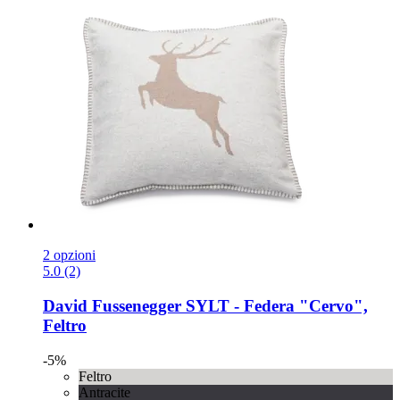
2 opzioni
5.0 (2)
David Fussenegger
SYLT -​ Federa "Cervo",
Feltro
-5%
Feltro
Antracite