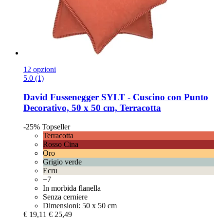
12 opzioni
5.0 (1)
David Fussenegger
SYLT -​ Cuscino con Punto
Decorativo, 50 x 50 cm, Terracotta
-25%
Topseller
Terracotta
Rosso Cina
Oro
Grigio verde
Ecru
+7
In morbida flanella
Senza cerniere
Dimensioni: 50 x 50 cm
€ 19,11
€ 25,49