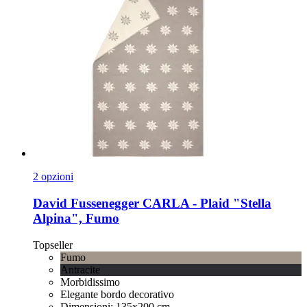
2 opzioni
David Fussenegger
CARLA -​ Plaid "Stella
Alpina", Fumo
Topseller
Fumo
Antracite
Morbidissimo
Elegante bordo decorativo
Dimensioni: 135x200 cm