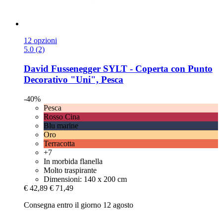
12 opzioni
5.0 (2)
David Fussenegger
SYLT -​ Coperta con Punto
Decorativo "Uni", Pesca
-40%
Pesca
Rosso Cina
Blu marine
Oro
Terracotta
+7
In morbida flanella
Molto traspirante
Dimensioni: 140 x 200 cm
€ 42,89
€ 71,49
Consegna entro il giorno 12 agosto