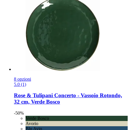
8 opzioni
5.0 (1)
Rose & Tulipani
Concerto -​ Vassoio Rotondo,
32 cm, Verde Bosco
-50%
Verde Bosco
Avorio
Blu Avio