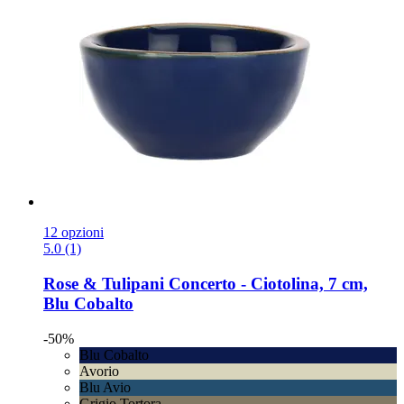
12 opzioni
5.0 (1)
Rose & Tulipani
Concerto -​ Ciotolina, 7 cm,
Blu Cobalto
-50%
Blu Cobalto
Avorio
Blu Avio
Grigio Tortora