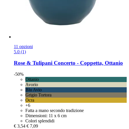
11 opzioni
5.0 (1)
Rose & Tulipani
Concerto -​ Coppetta, Ottanio
-50%
Ottanio
Avorio
Blu Avio
Grigio Tortora
Ocra
+6
Fatta a mano secondo tradizione
Dimensioni: 11 x 6 cm
Colori splendidi
€ 3,54
€ 7,09