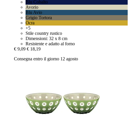
Blu Cobalto
Avorio
Blu Avio
Grigio Tortora
Ocra
+5
Stile country rustico
Dimensioni: 32 x 8 cm
Resistente e adatto al forno
€ 9,09
€ 18,19
Consegna entro il giorno 12 agosto