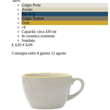
-40%
Grigio Perla
Avorio
Blu Avio
Grigio Tortora
Ocra
+6
Capacità: circa 430 ml
In ceramica resistente
Smaltata
€ 4,85
€ 8,09
Consegna entro il giorno 12 agosto