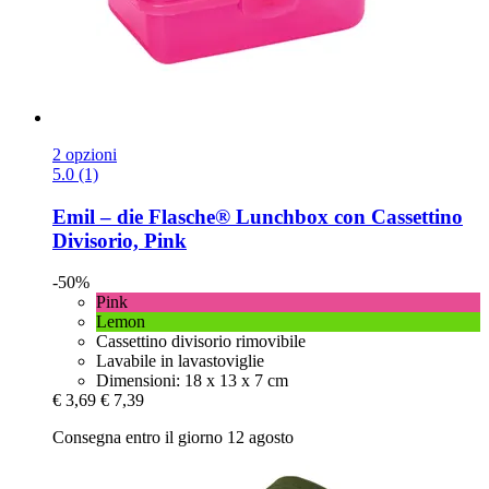
2 opzioni
5.0 (1)
Emil – die Flasche®
Lunchbox con Cassettino
Divisorio, Pink
-50%
Pink
Lemon
Cassettino divisorio rimovibile
Lavabile in lavastoviglie
Dimensioni: 18 x 13 x 7 cm
€ 3,69
€ 7,39
Consegna entro il giorno 12 agosto