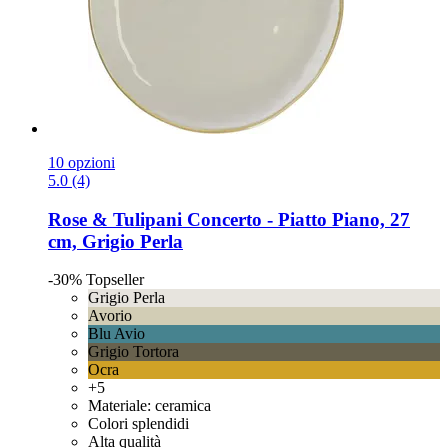
10 opzioni
5.0 (4)
Rose & Tulipani
Concerto -​ Piatto Piano, 27
cm, Grigio Perla
-30%
Topseller
Grigio Perla
Avorio
Blu Avio
Grigio Tortora
Ocra
+5
Materiale: ceramica
Colori splendidi
Alta qualità