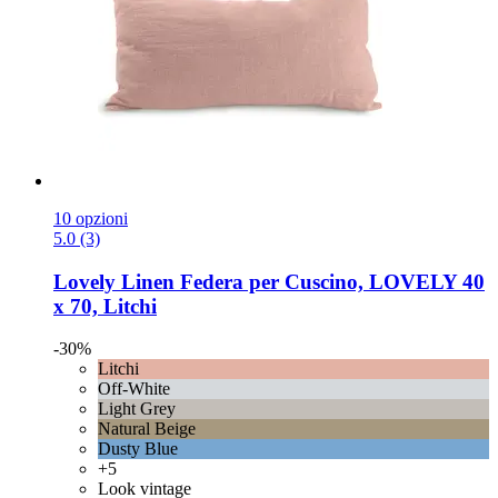
10 opzioni
5.0 (3)
Lovely Linen
Federa per Cuscino, LOVELY 40
x 70, Litchi
-30%
Litchi
Off-White
Light Grey
Natural Beige
Dusty Blue
+5
Look vintage