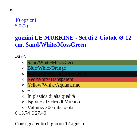
10 opzioni
5.0 (2)
guzzini
LE MURRINE -​ Set di 2 Ciotole Ø 12
cm, Sand/White/MossGreen
-50%
Sand/White/MossGreen
Blue/White/Orange
Black/White/Transparent Red
Red/White/Transparent
Yellow/White/Aquamarine
+5
In plastica di alta qualità
Ispirato al vetro di Murano
Volume: 300 ml/ciotola
€ 13,74
€ 27,49
Consegna entro il giorno 12 agosto