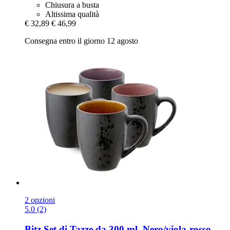
Chiusura a busta
Altissima qualità
€ 32,89
€ 46,99
Consegna entro il giorno 12 agosto
2 opzioni
5.0 (2)
Bitz
Set di Tazze da 300 ml, Nero/viola-​rosso