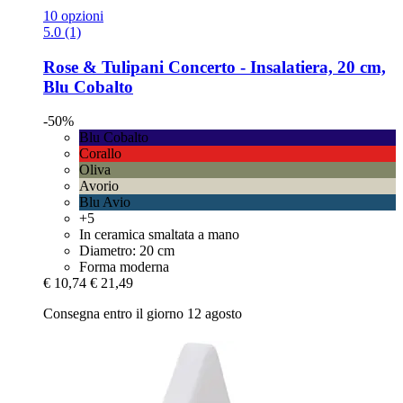
10 opzioni
5.0 (1)
Rose & Tulipani
Concerto -​ Insalatiera, 20 cm,
Blu Cobalto
-50%
Blu Cobalto
Corallo
Oliva
Avorio
Blu Avio
+5
In ceramica smaltata a mano
Diametro: 20 cm
Forma moderna
€ 10,74
€ 21,49
Consegna entro il giorno 12 agosto