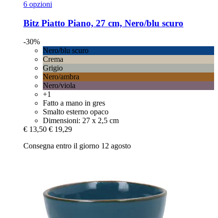
6 opzioni
Bitz
Piatto Piano, 27 cm, Nero/blu scuro
-30%
Nero/blu scuro
Crema
Grigio
Nero/ambra
Nero/viola
+1
Fatto a mano in gres
Smalto esterno opaco
Dimensioni: 27 x 2,5 cm
€ 13,50
€ 19,29
Consegna entro il giorno 12 agosto