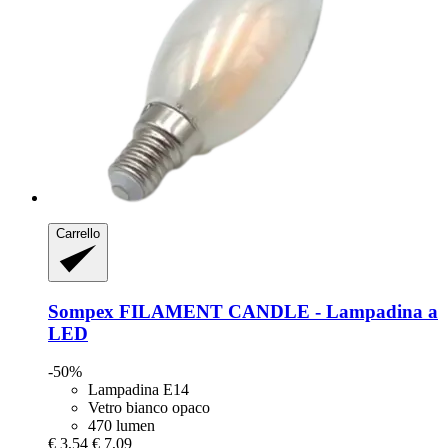
Carrello
Sompex
FILAMENT CANDLE -​ Lampadina a
LED
-50%
Lampadina E14
Vetro bianco opaco
470 lumen
€ 3,54
€ 7,09