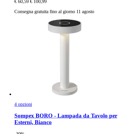
€ 60,59
€ 100,99
Consegna gratuita fino al giorno 11 agosto
4 opzioni
Sompex
BORO -​ Lampada da Tavolo per
Esterni, Bianco
-30%