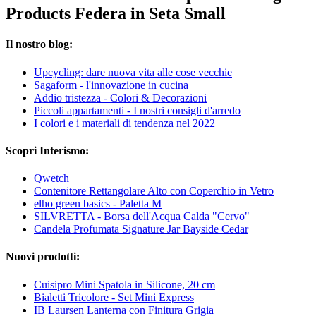
Products Federa in Seta Small
Il nostro blog:
Upcycling: dare nuova vita alle cose vecchie
Sagaform - l'innovazione in cucina
Addio tristezza - Colori & Decorazioni
Piccoli appartamenti - I nostri consigli d'arredo
I colori e i materiali di tendenza nel 2022
Scopri Interismo:
Qwetch
Contenitore Rettangolare Alto con Coperchio in Vetro
elho green basics - Paletta M
SILVRETTA - Borsa dell'Acqua Calda "Cervo"
Candela Profumata Signature Jar Bayside Cedar
Nuovi prodotti:
Cuisipro Mini Spatola in Silicone, 20 cm
Bialetti Tricolore - Set Mini Express
IB Laursen Lanterna con Finitura Grigia