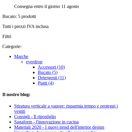
Consegna entro il giorno 11 agosto
Bucato: 5 prodotti
Tutti i prezzi IVA inclusa
Filtri
Categorie:
Marche
everdrop
Accessori (10)
Bucato (5)
Detergenti (11)
Piatti (4)
Il nostro blog:
Stiratura verticale a vapore: risparmia tempo e proteggi i
vestiti
Consigli - Il ripostiglio
Sagaform - l'innovazione in cucina
Materiali 2020 - I nuovi trend dell'interior design