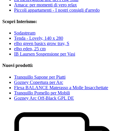
Amaca: per momenti di vero relax
Piccoli appartamenti - I nostri consigli d'arredo
Scopri Interismo:
Sodastream
Tenda - Lovely, 140 x 280
elho green basics grow tray, S
elho eden, 25 cm
IB Laursen Sospensione per Vasi
Nuovi prodotti:
Tranquillo Sapone per Piatti
Gozney Copertura per Arc
Flexa BALANCE Materasso a Molle Insacchettate
Tranquillo Pomello per Mobili
Gozney Arc Off-Black GPL DE