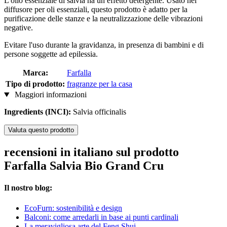
L'olio essenziale di salvia ha un effetto detergente. Usato nel
diffusore per oli essenziali, questo prodotto è adatto per la
purificazione delle stanze e la neutralizzazione delle vibrazioni
negative.
Evitare l'uso durante la gravidanza, in presenza di bambini e di
persone soggette ad epilessia.
Marca:
Farfalla
Tipo di prodotto:
fragranze per la casa
Maggiori informazioni
Ingredients (INCI):
Salvia officinalis
Valuta questo prodotto
recensioni in italiano sul prodotto
Farfalla Salvia Bio Grand Cru
Il nostro blog:
EcoFurn: sostenibilità e design
Balconi: come arredarli in base ai punti cardinali
La meravigliosa arte del Feng Shui