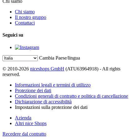
Chi siamo
Chi siamo
Il nostro gruppo
Contattaci
Seguici su
Cambia Paese/lingua
© 2010-2026
niceshops GmbH
(ATU63964918) - All rights
reserved.
Informazioni legali e termini di utilizzo
Protezione dei dati
Condizioni generali di contratto e politica di cancellazione
Dichiarazione di accessibilità
Impostazioni sulla protezione dei dati
Azienda
Altri nice Shops
Recedere dal contratto