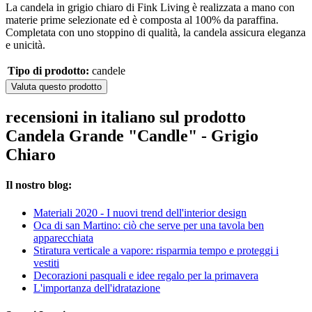
La candela in grigio chiaro di Fink Living è realizzata a mano con
materie prime selezionate ed è composta al 100% da paraffina.
Completata con uno stoppino di qualità, la candela assicura eleganza
e unicità.
Tipo di prodotto:
candele
Valuta questo prodotto
recensioni in italiano sul prodotto
Candela Grande "Candle" - Grigio
Chiaro
Il nostro blog:
Materiali 2020 - I nuovi trend dell'interior design
Oca di san Martino: ciò che serve per una tavola ben
apparecchiata
Stiratura verticale a vapore: risparmia tempo e proteggi i
vestiti
Decorazioni pasquali e idee regalo per la primavera
L'importanza dell'idratazione