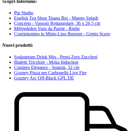
Scopri Interismo:
Pip Studio
English Tea Shop Tisana Bio - Mango Splash
Concerto - Vassoio Rettangolare, 36 x 26,5 cm
Miljögården Vaso da Parete - Righe
Copripiumino in Misto-Lino Breezee - Grigio Scuro
Nuovi prodotti:
Sodastream Drink Mix - Pepsi Zero Zuccheri
Bialetti Tricolore - Moka Induction
Cuisipro Elegance - Spatola, 32 cm
Gozney Pinza per Carbonella Live Fire
Gozney Arc Off-Black GPL DE