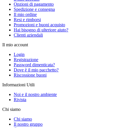
Opzioni di pagamento
Spedizione e consegna
Il mio ordine
Resi e rimborsi
Promozioni e buoni acquisto
Hai bisogno di ulteriore aiuto?
Clienti aziendali
Il mio account
Login
Registrazione
Password dimenticata?
Dove è il mio pacchetto?
Riscossione buoni
Informazioni Utili
Noi e il nostro ambiente
Rivista
Chi siamo
Chi siamo
Il nostro gruppo