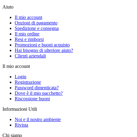
Aiuto
Il mio account
Opzioni di pagamento
Spedizione e consegna
Il mio ordine
Resi e rimborsi
Promozioni e buoni acquisto
Hai bisogno di ulteriore aiuto?
Clienti aziendali
Il mio account
Login
Registrazione
Password dimenticata?
Dove è il mio pacchetto?
Riscossione buoni
Informazioni Utili
Noi e il nostro ambiente
Rivista
Chi siamo