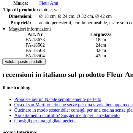
Marca:
Fleur Ami
Tipo di prodotto:
ciotole, vasi
Dimensioni:
Ø 18 cm, Ø 24 cm, Ø 32 cm, Ø 42 cm
Proprietà:
adatto per esterni, non impermeabile, usare solo con
Maggiori informazioni
Art. Nr
Larghezza
FA-18633
18cm
FA-18502
24cm
FA-18503
32cm
FA-18504
42cm
Valuta questo prodotto
recensioni in italiano sul prodotto Fleur
Il nostro blog:
Proposte per un Natale semplicemente perfetto
Oca di san Martino: ciò che serve per una tavola ben apparecch
Cucinare in modo sostenibile: consigli per una cucina senza pla
Appartamento in affitto? Suggerimenti per l'arredamento
Consigli per una grigliata perfetta
Scopri Interismo: