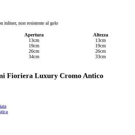
 inliner, non resistente al gelo
Apertura
Altezza
13cm
13cm
19cm
19cm
26cm
26cm
34cm
33cm
 Ami Fioriera Luxury Cromo Antico
iata
stica