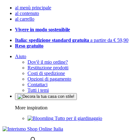
al menù principale
al contenuto
al carrello
Vivere in modo sostenibile
Italia: spedizione standard gratuita
a partire da € 59,90
Reso gratuito
Aiuto
Dov'è il mio ordine?
Restituzione prodotti
Costi di spedizione
Opzioni di pagamento
Contattaci
Tutti i temi
More inspiration
Tutto per il giardinaggio