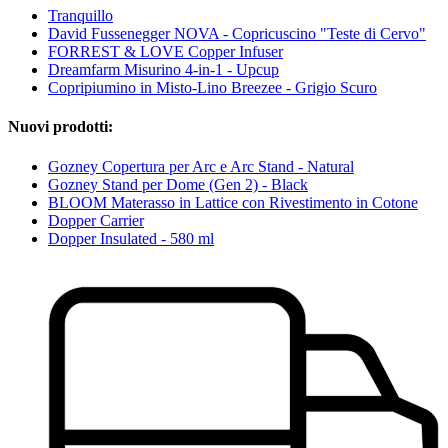
Tranquillo
David Fussenegger NOVA - Copricuscino "Teste di Cervo"
FORREST & LOVE Copper Infuser
Dreamfarm Misurino 4-in-1 - Upcup
Copripiumino in Misto-Lino Breezee - Grigio Scuro
Nuovi prodotti:
Gozney Copertura per Arc e Arc Stand - Natural
Gozney Stand per Dome (Gen 2) - Black
BLOOM Materasso in Lattice con Rivestimento in Cotone
Dopper Carrier
Dopper Insulated - 580 ml