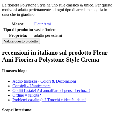
La fioriera Polystone Style ha uno stile classico & unico. Per questo
motivo si adatta perfettamente ad ogni tipo di arredamento, sia in
casa che in giardino.
Marca:
Fleur Ami
Tipo di prodotto:
vasi e fioriere
Proprietà:
adatto per esterni
Valuta questo prodotto
recensioni in italiano sul prodotto Fleur
Ami Fioriera Polystone Style Crema
Il nostro blog:
Addio tristezza - Colori & Decorazioni
Consigli - L'anticamera
Goditi l'estate! Ad annaffiare ci pensa Lechuza!
Ordine = felicità?
Problemi casalinghi? Trucchi e idee fai da te!
Scopri Interismo: