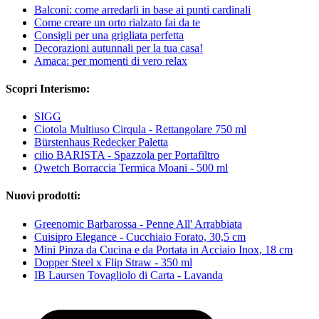
Balconi: come arredarli in base ai punti cardinali
Come creare un orto rialzato fai da te
Consigli per una grigliata perfetta
Decorazioni autunnali per la tua casa!
Amaca: per momenti di vero relax
Scopri Interismo:
SIGG
Ciotola Multiuso Cirqula - Rettangolare 750 ml
Bürstenhaus Redecker Paletta
cilio BARISTA - Spazzola per Portafiltro
Qwetch Borraccia Termica Moani - 500 ml
Nuovi prodotti:
Greenomic Barbarossa - Penne All' Arrabbiata
Cuisipro Elegance - Cucchiaio Forato, 30,5 cm
Mini Pinza da Cucina e da Portata in Acciaio Inox, 18 cm
Dopper Steel x Flip Straw - 350 ml
IB Laursen Tovagliolo di Carta - Lavanda