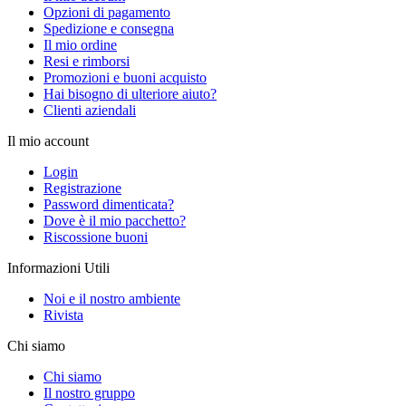
Opzioni di pagamento
Spedizione e consegna
Il mio ordine
Resi e rimborsi
Promozioni e buoni acquisto
Hai bisogno di ulteriore aiuto?
Clienti aziendali
Il mio account
Login
Registrazione
Password dimenticata?
Dove è il mio pacchetto?
Riscossione buoni
Informazioni Utili
Noi e il nostro ambiente
Rivista
Chi siamo
Chi siamo
Il nostro gruppo