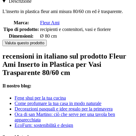
Descrizione
L'inserto in plastica fleur ami misura 80/60 cm ed è trasparente.
Marca:
Fleur Ami
Tipo di prodotto:
recipienti e contenitori, vasi e fioriere
Dimensioni:
Ø 80 cm
Valuta questo prodotto
recensioni in italiano sul prodotto Fleur
Ami Inserto in Plastica per Vasi
Trasparente 80/60 cm
Il nostro blog:
Feng shui per la tua cucina
Come profumare la tua casa in modo naturale
Decorazioni pasquali e idee regalo per la primavera
Oca di san Martino: ciò che serve per una tavola ben
apparecchiata
EcoFurn: sostenibilità e design