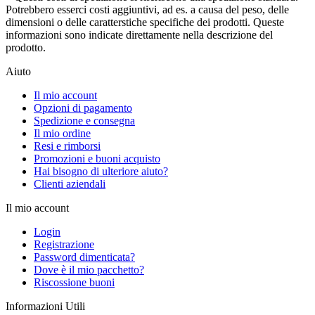
Potrebbero esserci costi aggiuntivi, ad es. a causa del peso, delle
dimensioni o delle caratterstiche specifiche dei prodotti. Queste
informazioni sono indicate direttamente nella descrizione del
prodotto.
Aiuto
Il mio account
Opzioni di pagamento
Spedizione e consegna
Il mio ordine
Resi e rimborsi
Promozioni e buoni acquisto
Hai bisogno di ulteriore aiuto?
Clienti aziendali
Il mio account
Login
Registrazione
Password dimenticata?
Dove è il mio pacchetto?
Riscossione buoni
Informazioni Utili