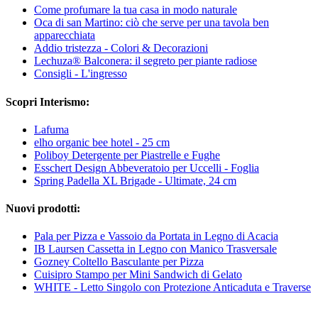
Come profumare la tua casa in modo naturale
Oca di san Martino: ciò che serve per una tavola ben
apparecchiata
Addio tristezza - Colori & Decorazioni
Lechuza® Balconera: il segreto per piante radiose
Consigli - L'ingresso
Scopri Interismo:
Lafuma
elho organic bee hotel - 25 cm
Poliboy Detergente per Piastrelle e Fughe
Esschert Design Abbeveratoio per Uccelli - Foglia
Spring Padella XL Brigade - Ultimate, 24 cm
Nuovi prodotti:
Pala per Pizza e Vassoio da Portata in Legno di Acacia
IB Laursen Cassetta in Legno con Manico Trasversale
Gozney Coltello Basculante per Pizza
Cuisipro Stampo per Mini Sandwich di Gelato
WHITE - Letto Singolo con Protezione Anticaduta e Traverse