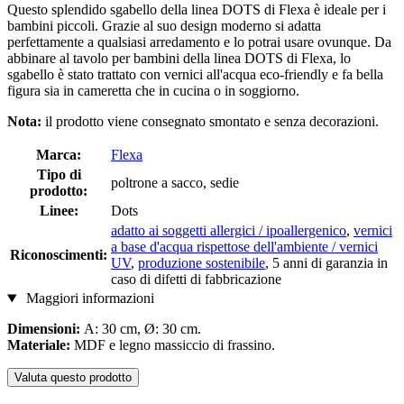
Questo splendido sgabello della linea DOTS di Flexa è ideale per i
bambini piccoli. Grazie al suo design moderno si adatta
perfettamente a qualsiasi arredamento e lo potrai usare ovunque. Da
abbinare al tavolo per bambini della linea DOTS di Flexa, lo
sgabello è stato trattato con vernici all'acqua eco-friendly e fa bella
figura sia in cameretta che in cucina o in soggiorno.
Nota:
il prodotto viene consegnato smontato e senza decorazioni.
Marca:
Flexa
Tipo di
poltrone a sacco, sedie
prodotto:
Linee:
Dots
adatto ai soggetti allergici / ipoallergenico
,
vernici
a base d'acqua rispettose dell'ambiente / vernici
Riconoscimenti:
UV
,
produzione sostenibile
, 5 anni di garanzia in
caso di difetti di fabbricazione
Maggiori informazioni
Dimensioni:
A: 30 cm, Ø: 30 cm.
Materiale:
MDF e legno massiccio di frassino.
Valuta questo prodotto