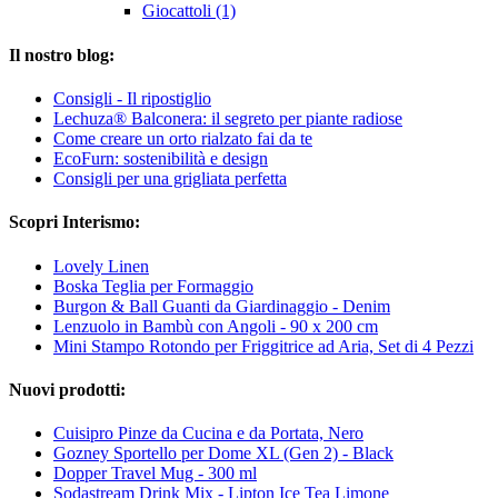
Giocattoli (1)
Il nostro blog:
Consigli - Il ripostiglio
Lechuza® Balconera: il segreto per piante radiose
Come creare un orto rialzato fai da te
EcoFurn: sostenibilità e design
Consigli per una grigliata perfetta
Scopri Interismo:
Lovely Linen
Boska Teglia per Formaggio
Burgon & Ball Guanti da Giardinaggio - Denim
Lenzuolo in Bambù con Angoli - 90 x 200 cm
Mini Stampo Rotondo per Friggitrice ad Aria, Set di 4 Pezzi
Nuovi prodotti:
Cuisipro Pinze da Cucina e da Portata, Nero
Gozney Sportello per Dome XL (Gen 2) - Black
Dopper Travel Mug - 300 ml
Sodastream Drink Mix - Lipton Ice Tea Limone