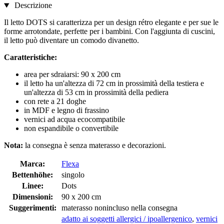
Descrizione
Il letto DOTS si caratterizza per un design rétro elegante e per sue le
forme arrotondate, perfette per i bambini. Con l'aggiunta di cuscini,
il letto può diventare un comodo divanetto.
Caratteristiche:
area per sdraiarsi: 90 x 200 cm
il letto ha un'altezza di 72 cm in prossimità della testiera e
un'altezza di 53 cm in prossimità della pediera
con rete a 21 doghe
in MDF e legno di frassino
vernici ad acqua ecocompatibile
non espandibile o convertibile
Nota:
la consegna è senza materasso e decorazioni.
Marca:
Flexa
Bettenhöhe:
singolo
Linee:
Dots
Dimensioni:
90 x 200 cm
Suggerimenti:
materasso nonincluso nella consegna
adatto ai soggetti allergici / ipoallergenico
,
vernici