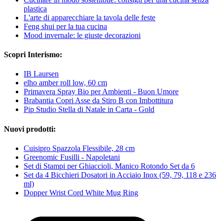
plastica
L'arte di apparecchiare la tavola delle feste
Feng shui per la tua cucina
Mood invernale: le giuste decorazioni
Scopri Interismo:
IB Laursen
elho amber roll low, 60 cm
Primavera Spray Bio per Ambienti - Buon Umore
Brabantia Copri Asse da Stiro B con Imbottitura
Pip Studio Stella di Natale in Carta - Gold
Nuovi prodotti:
Cuisipro Spazzola Flessibile, 28 cm
Greenomic Fusilli - Napoletani
Set di Stampi per Ghiaccioli, Manico Rotondo Set da 6
Set da 4 Bicchieri Dosatori in Acciaio Inox (59, 79, 118 e 236
ml)
Dopper Wrist Cord White Mug Ring