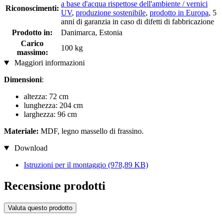
a base d'acqua rispettose dell'ambiente / vernici
Riconoscimenti:
UV
,
produzione sostenibile
,
prodotto in Europa
, 5
anni di garanzia in caso di difetti di fabbricazione
Prodotto in:
Danimarca, Estonia
Carico
100 kg
massimo:
Maggiori informazioni
Dimensioni
:
altezza: 72 cm
lunghezza: 204 cm
larghezza: 96 cm
Materiale:
MDF, legno massello di frassino.
Download
Istruzioni per il montaggio
(978,89 KB)
Recensione prodotti
Valuta questo prodotto