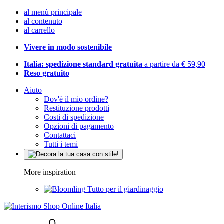
al menù principale
al contenuto
al carrello
Vivere in modo sostenibile
Italia: spedizione standard gratuita
a partire da € 59,90
Reso gratuito
Aiuto
Dov'è il mio ordine?
Restituzione prodotti
Costi di spedizione
Opzioni di pagamento
Contattaci
Tutti i temi
More inspiration
Tutto per il giardinaggio