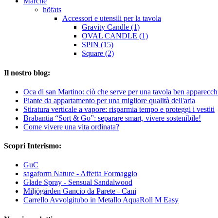
Marche
höfats
Accessori e utensili per la tavola
Gravity Candle (1)
OVAL CANDLE (1)
SPIN (15)
Square (2)
Il nostro blog:
Oca di san Martino: ciò che serve per una tavola ben apparecch
Piante da appartamento per una migliore qualità dell'aria
Stiratura verticale a vapore: risparmia tempo e proteggi i vestiti
Brabantia “Sort & Go”: separare smart, vivere sostenibile!
Come vivere una vita ordinata?
Scopri Interismo:
GuC
sagaform Nature - Affetta Formaggio
Glade Spray - Sensual Sandalwood
Miljögården Gancio da Parete - Cani
Carrello Avvolgitubo in Metallo AquaRoll M Easy