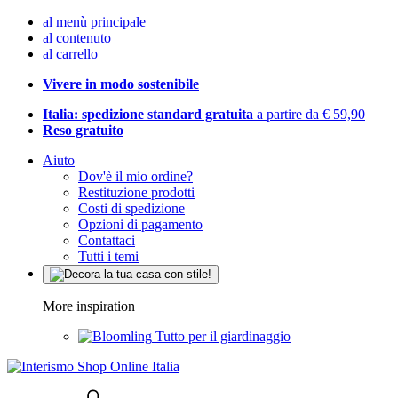
al menù principale
al contenuto
al carrello
Vivere in modo sostenibile
Italia: spedizione standard gratuita
a partire da € 59,90
Reso gratuito
Aiuto
Dov'è il mio ordine?
Restituzione prodotti
Costi di spedizione
Opzioni di pagamento
Contattaci
Tutti i temi
More inspiration
Tutto per il giardinaggio