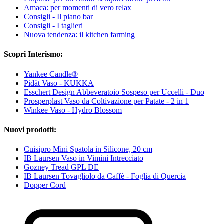
Amaca: per momenti di vero relax
Consigli - Il piano bar
Consigli - I taglieri
Nuova tendenza: il kitchen farming
Scopri Interismo:
Yankee Candle®
Pidät Vaso - KUKKA
Esschert Design Abbeveratoio Sospeso per Uccelli - Duo
Prosperplast Vaso da Coltivazione per Patate - 2 in 1
Winkee Vaso - Hydro Blossom
Nuovi prodotti:
Cuisipro Mini Spatola in Silicone, 20 cm
IB Laursen Vaso in Vimini Intrecciato
Gozney Tread GPL DE
IB Laursen Tovagliolo da Caffè - Foglia di Quercia
Dopper Cord