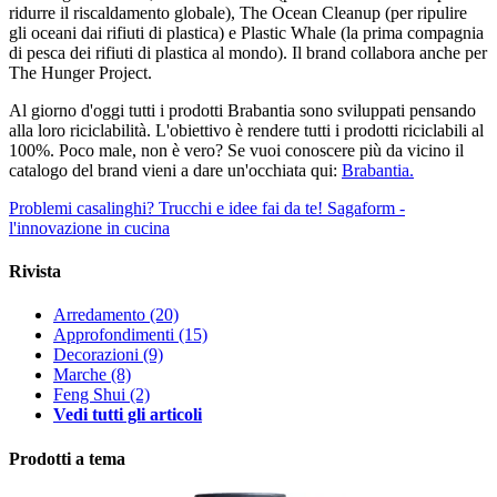
ridurre il riscaldamento globale), The Ocean Cleanup (per ripulire
gli oceani dai rifiuti di plastica) e Plastic Whale (la prima compagnia
di pesca dei rifiuti di plastica al mondo). Il brand collabora anche per
The Hunger Project.
Al giorno d'oggi tutti i prodotti Brabantia sono sviluppati pensando
alla loro riciclabilità. L'obiettivo è rendere tutti i prodotti riciclabili al
100%. Poco male, non è vero? Se vuoi conoscere più da vicino il
catalogo del brand vieni a dare un'occhiata qui:
Brabantia.
Problemi casalinghi? Trucchi e idee fai da te!
Sagaform -
l'innovazione in cucina
Rivista
Arredamento
(20)
Approfondimenti
(15)
Decorazioni
(9)
Marche
(8)
Feng Shui
(2)
Vedi tutti gli articoli
Prodotti a tema