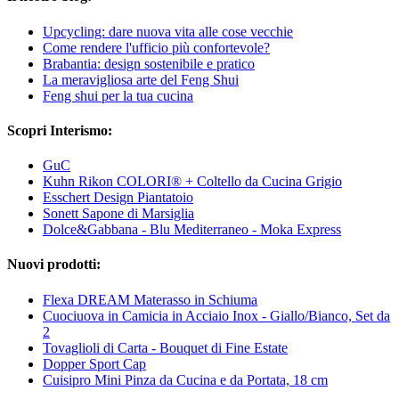
Upcycling: dare nuova vita alle cose vecchie
Come rendere l'ufficio più confortevole?
Brabantia: design sostenibile e pratico
La meravigliosa arte del Feng Shui
Feng shui per la tua cucina
Scopri Interismo:
GuC
Kuhn Rikon COLORI® + Coltello da Cucina Grigio
Esschert Design Piantatoio
Sonett Sapone di Marsiglia
Dolce&Gabbana - Blu Mediterraneo - Moka Express
Nuovi prodotti:
Flexa DREAM Materasso in Schiuma
Cuociuova in Camicia in Acciaio Inox - Giallo/Bianco, Set da
2
Tovaglioli di Carta - Bouquet di Fine Estate
Dopper Sport Cap
Cuisipro Mini Pinza da Cucina e da Portata, 18 cm