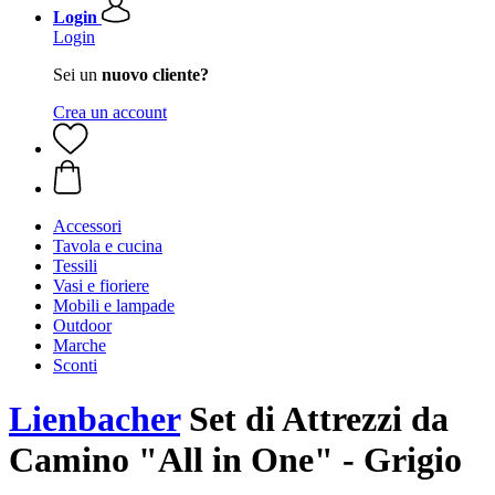
Login
Login
Sei un
nuovo cliente?
Crea un account
Accessori
Tavola e cucina
Tessili
Vasi e fioriere
Mobili e lampade
Outdoor
Marche
Sconti
Lienbacher
Set di Attrezzi da
Camino "All in One" - Grigio