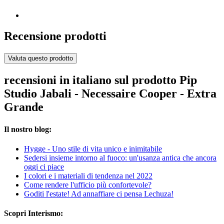
Recensione prodotti
Valuta questo prodotto
recensioni in italiano sul prodotto Pip
Studio Jabali - Necessaire Cooper - Extra
Grande
Il nostro blog:
Hygge - Uno stile di vita unico e inimitabile
Sedersi insieme intorno al fuoco: un'usanza antica che ancora
oggi ci piace
I colori e i materiali di tendenza nel 2022
Come rendere l'ufficio più confortevole?
Goditi l'estate! Ad annaffiare ci pensa Lechuza!
Scopri Interismo: