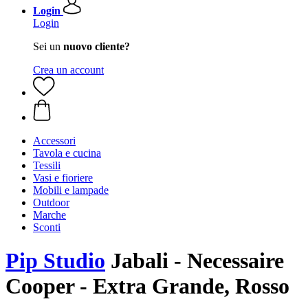
Login
Login
Sei un
nuovo cliente?
Crea un account
Accessori
Tavola e cucina
Tessili
Vasi e fioriere
Mobili e lampade
Outdoor
Marche
Sconti
Pip Studio
Jabali - Necessaire
Cooper - Extra Grande, Rosso