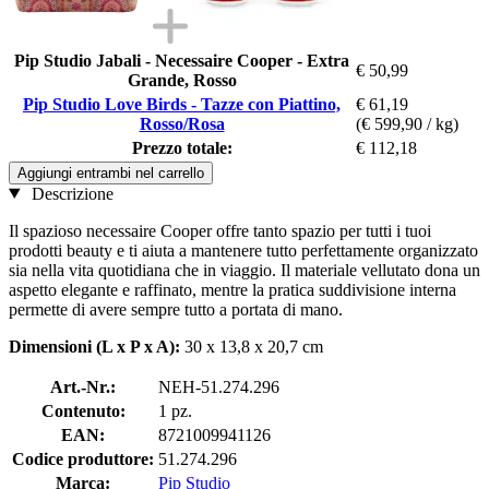
Pip Studio Jabali - Necessaire Cooper - Extra
€ 50,99
Grande, Rosso
Pip Studio Love Birds - Tazze con Piattino,
€ 61,19
Rosso/Rosa
(€ 599,90 / kg)
Prezzo totale:
€ 112,18
Aggiungi entrambi nel carrello
Descrizione
Il spazioso necessaire Cooper offre tanto spazio per tutti i tuoi
prodotti beauty e ti aiuta a mantenere tutto perfettamente organizzato
sia nella vita quotidiana che in viaggio. Il materiale vellutato dona un
aspetto elegante e raffinato, mentre la pratica suddivisione interna
permette di avere sempre tutto a portata di mano.
Dimensioni (L x P x A):
30 x 13,8 x 20,7 cm
Art.-Nr.:
NEH-51.274.296
Contenuto:
1 pz.
EAN:
8721009941126
Codice produttore:
51.274.296
Marca:
Pip Studio