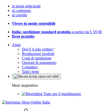
al menù principale
al contenuto
al carrello
Vivere in modo sostenibile
Italia: spedizione standard gratuita
a partire da € 59,90
Reso gratuito
Aiuto
Dov'è il mio ordine?
Restituzione prodotti
Costi di spedizione
Opzioni di pagamento
Contattaci
Tutti i temi
More inspiration
Tutto per il giardinaggio